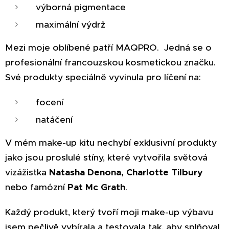
výborná pigmentace
maximální výdrž
Mezi moje oblíbené patří MAQPRO. Jedná se o
profesionální francouzskou kosmetickou značku.
Své produkty speciálně vyvinula pro líčení na:
focení
natáčení
V mém make-up kitu nechybí exklusivní produkty
jako jsou proslulé stíny, které vytvořila světová
vizážistka
Natasha Denona, Charlotte Tilbury
nebo famózní
Pat Mc Grath
.
Každý produkt, který tvoří moji make-up výbavu
jsem pečlivě vybírala a testovala tak, aby splňoval